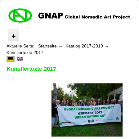
Aktuelle Seite:
Startseite
Katalog 2017-2019
»GNAP«
Künstlertexte 2017
»Democratic Forest – Democratic Landscape« 2025
»Nature Art Stories« 2021
Künstlertexte 2017
»Nature Art Fieldworks« 2019
»Urban Nature Art« 2017
Katalog 2017-2019
Was ist »GNAP«?
Datenschutz
Kontakt
Impressum